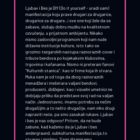
Ljubav i Bes je DIY (Do it yourself - uradi sam)
manifestacija koju prave drugari za drugarice,
drugarice za drugare...i sve one koji žele da se
zabave, slušaju dobru muziku na kvalitetnom
ozvučenju, u prijatnom ambijentu. Nikako
nismo zadovoljni programom koji nam nude
državne institucije kulture, isto tako se
grozimo tezgarskih nastupa raznoraznih cover i
tribute bendova po kojekakvim klubovima,
trgovima i kafanama. Nismo ni preterani fanovi
"Kulturnih stanica", kao ni firme koja ih stvara.
Muka nam je od toga da zbog raznoraznih
menadžera i mešetara valjani bendovi,
producenti, didžejevi, kao i vizuelni umetnici ne
dobijaju priliku da predstave svoj rad na valjan
način. Jednostavno, imamo potrebu za nečim
drugačijim,a to nešto drugačije, nam niko drugi
napraviti neće, pa smo zasukali rukave. Ljubav
i bes je nas odgovor! Pritom, da ne bude
zabune, kad kažemo da je Ljubav i bes
andergraund, subkulturna,manifestacija,to
stvarno i mislimo. Sami dizajniramo